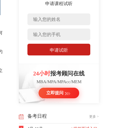
申请课程试听
何
申请试听
的
立
24小时
报考顾问在线
MBA/MPA/MPAcc/MEM
立即提问
备考日程
更多 >