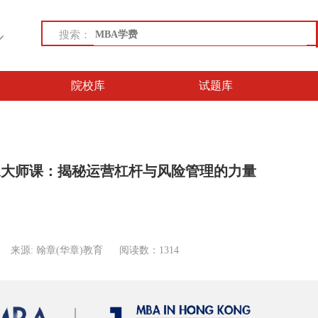
搜索：
院校库
试题库
BA大师课：揭秘运营杠杆与风险管理的力量
来源: 翰章(华章)教育
阅读数：1314