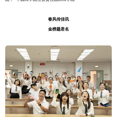
春风传佳讯
金榜题君名