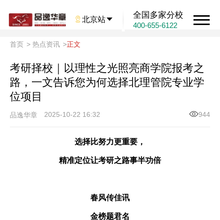
全国多家分校

北京站

400-655-6122
首页
>
热点资讯
>
正文
考研择校｜以理性之光照亮商学院报考之
路，一文告诉您为何选择北理管院专业学
位项目
2025-10-22 16:32
944
品逸华章
选择比努力更重要，
精准定位让考研之路事半功倍
春风传佳讯
金榜题君名