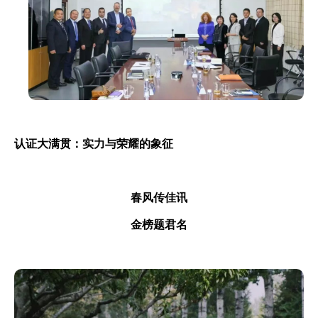
认证大满贯：实力与荣耀的象征
春风传佳讯
金榜题君名