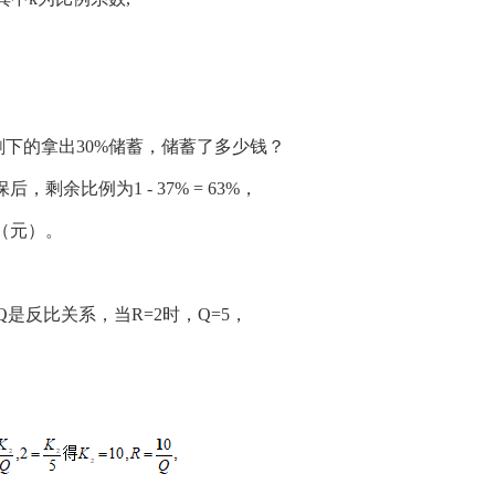
，剩下的拿出30%储蓄，储蓄了多少钱？
，剩余比例为1 - 37% = 63%，
00（元）。
和Q是反比关系，当R=2时，Q=5，