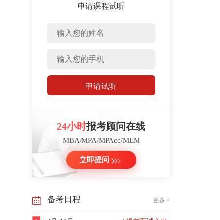
申请课程试听
申请试听
24小时
报考顾问在线
MBA/MPA/MPAcc/MEM
立即提问
备考日程
更多 >