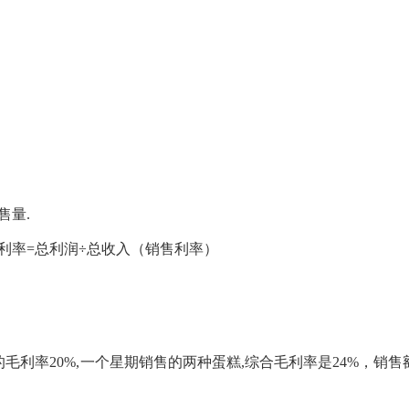
售量.
毛利率=总利润÷总收入（销售利率）
糕的毛利率20%,一个星期销售的两种蛋糕,综合毛利率是24%，销售