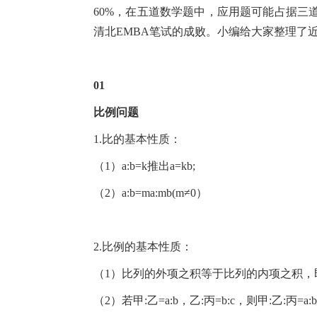
60%，在五道数学题中，应用题可能占据三
清北EMBA笔试的成败。小编给大家整理了
01
比例问题
1.比的基本性质：
（1）a:b=k推出a=kb;
（2）a:b=ma:mb(m≠0）
2.比例的基本性质：
（1）比列的外项之积等于比列的内项之积，即a
（2）若甲:乙=a:b，乙:丙=b:c，则甲:乙:丙=a:b