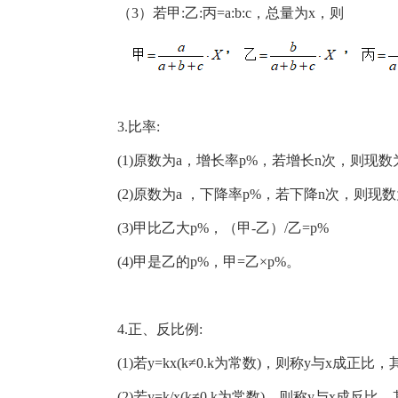
（3）若甲:乙:丙=a:b:c，总量为x，则
3.比率:
(1)原数为a，增长率p%，若增长n次，则现数为a
(2)原数为a ，下降率p%，若下降n次，则现数为a
(3)甲比乙大p%，（甲-乙）/乙=p%
(4)甲是乙的p%，甲=乙×p%。
4.正、反比例:
(1)若y=kx(k≠0.k为常数)，则称y与x成正
(2)若y=k/x(k≠0,k为常数)，则称y与x成反