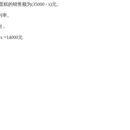
销售额为(35000 - x)元。
毛利率。
利，
得x =14000元