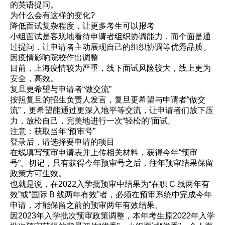
的英语提问。
为什么会有这样的变化?
降低面试复杂程度，让更多考生可以报考
小组面试是客观地看待申请者组织协调能力，而个面是通
过提问，让申请者主动展现自己的组织协调等优秀品质。
因疫情影响院校作出调整
目前，上海疫情较为严重，线下面试风险较大，线上更为
安全，高效。
复旦更希望与申请者“做交流”
按照复旦的招生负责人发言，复旦更希望与申请者“做交
流”，更希望能通过更深入地平等交流，让申请者们放下压
力，放松自己，完美地进行一次“轻松的”面试。
注意：获取当年“预审号”
登录后，请选择要申请的项目
在线填写预审申请表并上传相关材料，获得今年“预审
号”。切记，只有获得今年预审号之后，往年预审结果保留
政策方可生效。
也就是说，在2022入学批预审中结果为“在职 C 线两年有
效”或“国际 B 线两年有效”者，必须在预审系统中完成今年
申请，才能保留之前的预审两年有效结果。
因2023年入学批次预审政策调整，本年考生原2022年入学