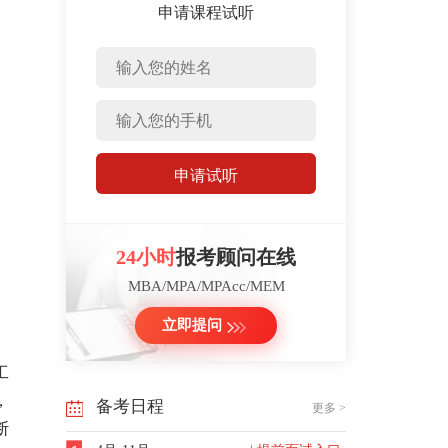
申请课程试听
申请试听
24小时
报考顾问在线
MBA/MPA/MPAcc/MEM
立即提问
工
，
备考日程
更多 >
断