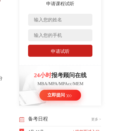
申请课程试听
申请试听
24小时
报考顾问在线
分
MBA/MPA/MPAcc/MEM
立即提问
备考日程
更多 >