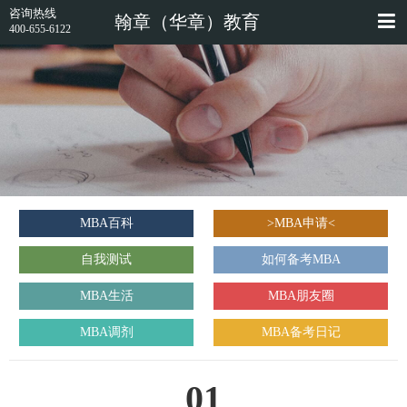
咨询热线
翰章（华章）教育
400-655-6122
MBA百科
>MBA申请<
自我测试
如何备考MBA
MBA生活
MBA朋友圈
MBA调剂
MBA备考日记
01