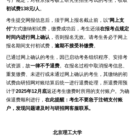
号）规定，对在京报考硕士研究生招生考试的考生，收取
初试费138元/人
。
考生提交网报信息后，须于网上报名截止前，以“
网上支
付
”方式缴纳初试费，缴费成功后，考生还须
在报考点规定
时间内进行网上确认
，否则报名无效。请考生务必于网上
报名期间支付初试费，
逾期不接受补缴费
。
已通过网上确认的考生，因已启动考务组织程序、安排考
试资源，故
一律不予退费
。在报名过程中取消报考信息、
重复缴费、未进行或未通过网上确认的考生，其缴纳的初
试费由研招网对账结算后统一进行退费处理，所退费用预
计于
2025年12月底
返还考生缴费时所用的支付账户。为确
保退费顺利进行，
在此提醒：考生不要急于注销支付账
户，发现问题请及时与研招网客服联系
。
北京理工大学