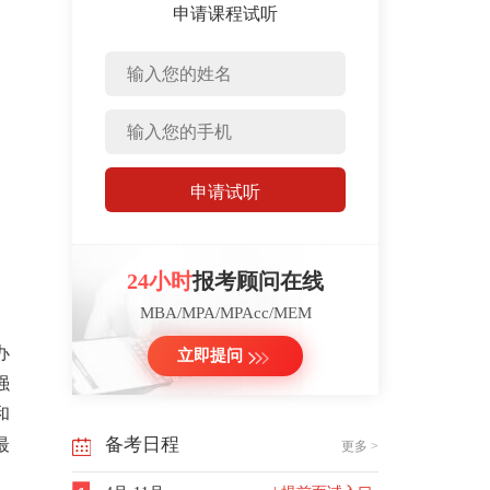
申请课程试听
申请试听
24小时
报考顾问在线
MBA/MPA/MPAcc/MEM
办
立即提问
强
和
备考日程
最
更多 >