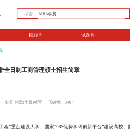
搜索：
院校库
试题库
文
A非全日制工商管理硕士招生简章
来源: 翰章(华章)教育
阅读数：3487
工程”重点建设大学、国家“985优势学科创新平台”建设高校、