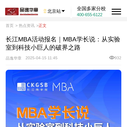
全国多家分校

北京站

400-655-6122
首页
>
热点资讯
>
正文
长江MBA活动报名｜MBA学长说：从实验
室到科技小巨人的破界之路
2025-04-15 11:45
932
品逸华章