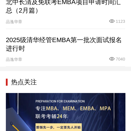
北中长清及免联考EMBA项目申请时间汇
总（2月篇）
1123
品逸华章
2025级清华经管EMBA第一批次面试报名
进行时
7040
品逸华章
热点关注