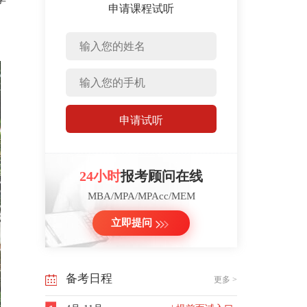
申请课程试听
申请试听
24小时
报考顾问在线
MBA/MPA/MPAcc/MEM
立即提问
备考日程
更多 >