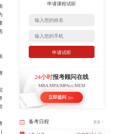
申请课程试听
南
为
建
选
申请试听
第
。
博
24小时
报考顾问在线
MBA/MPA/MPAcc/MEM
院
立即提问
界
管
备考日程
更多 >
者
1