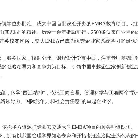
国务院学位办批准，成为中国首批获准开办的EMBA教育项目。项
而其志同”的精神，历经十余年砥励前行，2500多位来自业界的
菁英校友网络，交大EMBA已成为优秀企业家系统学习的最优
部，服务国家，辐射全球。课程设计学贯中西，注重管理基础理
员的战略领导力和竞争力为目标，引领中国卓越企业家创新创业
台。
底蕴，传承“西迁精神”，依托工商管理、管理科学与工程两个“双
战略领导力、国际竞争力和社会责任感”的卓越企业家。
依托多方资源打造西安交通大学EMBA项目的顶尖师资队伍。
势，拥有以我国管理学界知名专家和开拓者汪应洛院士为代表的