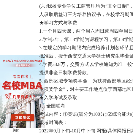
(六)我校专业学位工商管理均为“非全日制
人录取后签订三方培养协议书，在校学习期
★学习方式与学费
1.一个月四天课，两个周六周日或周四至周
2.学制2年，第1-3学期为课程学习，第3-
3.在规定的学习期限内完成培养计划各环节
批准后，授予西安交通大学硕士研究生毕业
4.学费33.8万，交费方式以学校通知为准，
提供非全日制学费贷款。
5. 西部区域专项奖学金：为扶持西部地区
专项奖学金”，对主要工作地点位于西部地区且
★入学考试及录取
1、全国联考
考试内容：①英语(满分为100分);②综合能力
报考时间表：
关闭
2022年9月下旬-10月中下旬 网报(具体网报