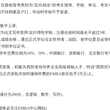
”，仅接收报考类别为“定向就业”的考生报考。学校、单位、考生
间不转档案及户口，毕业时学校不予派遣。
日集中上课。
4学期为论文写作答辩;实行弹性学制，注册在校时间最长不超过5年。
且成绩合格，通过正式学位论文答辩者，由院、校学位委员会审
证书和学位证书。
按学年交费比例为50%、50%，中国银行、浙商银行、北京银行等
经济发展，积极为西部省份培养企业高端领袖人才，特设“西部区
正式录取并按时缴纳学费的EMBA新生给予3万元/人。
(满分为200分，含逻辑、数学、写作)。
日期务必关注EMBA中心网站)