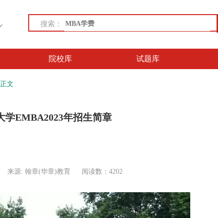
搜索：
院校库
试题库
正文
学EMBA2023年招生简章
来源: 翰章(华章)教育
阅读数：4202