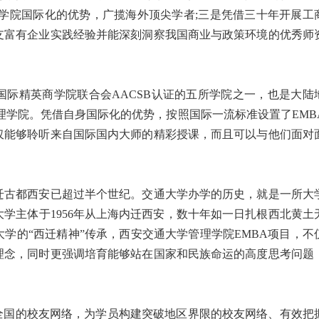
学院国际化的优势，广揽海外顶尖学者;三是凭借三十年开展工
支富有企业实践经验并能深刻洞察我国商业与政策环境的优秀师
际精英商学院联合会AACSB认证的五所学院之一，也是大陆
的管理学院。凭借自身国际化的优势，按照国际一流标准设置了EMB
仅能够聆听来自国际国内大师的精彩授课，而且可以与他们面对
迁古都西安已超过半个世纪。交通大学办学的历史，就是一所大
学主体于1956年从上海内迁西安，数十年如一日扎根西北黄土
学的“西迁精神”传承，西安交通大学管理学院EMBA项目，不
理念，同时更强调培育能够站在国家和民族命运的高度思考问题
全国的校友网络，为学员构建突破地区界限的校友网络、有效把