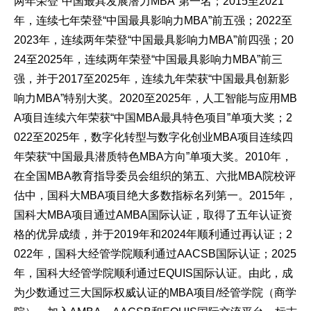
两年荣登“中国最具发展潜力MBA”第一名；2015至2021
年，连续七年荣登“中国最具影响力MBA”前五强；2022至
2023年，连续两年荣登“中国最具影响力MBA”前四强；20
24至2025年，连续两年荣登“中国最具影响力MBA”前三
强，并于2017至2025年，连续九年荣获“中国最具创新影
响力MBA”特别大奖。2020至2025年，人工智能与应用MB
A项目连续六年荣获“中国MBA最具特色项目”单项大奖；2
022至2025年，数字化转型与数字化创业MBA项目连续四
年荣获“中国最具潜质特色MBA方向”单项大奖。2010年，
在全国MBA教育指导委员会组织的第五、六批MBA院校评
估中，国科大MBA项目绝大多数指标名列第一。2015年，
国科大MBA项目通过AMBA国际认证，取得了五年认证资
格的优异成绩，并于2019年和2024年顺利通过再认证；2
022年，国科大经管学院顺利通过AACSB国际认证；2025
年，国科大经管学院顺利通过EQUIS国际认证。由此，成
为少数通过三大国际权威认证的MBA项目/经管学院（商学