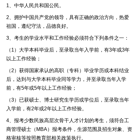
1、中华人民共和国公民。
2、拥护中国共产党的领导，具有正确的政治方向，热爱
祖国，遵纪守法，品德良好。
3、考生的学业水平和工作经验必须符合下列条件之一：
（1）大学本科毕业后，至录取当年入学前，有3年或3年
以上工作经验；
（2）获得国家承认的高职（专科）毕业学历或本科结业
后，达到与大学本科毕业同等学力，并至录取当年入学
前，有5年或5年以上工作经验；
（3）已获硕士、博士研究生学历或学位后，至录取当年
入学前，有2年或2年以上工作经验。
4、报考少数民族高层次骨干人才计划的考生，须符合工
商管理硕士（MBA）报考条件，生源范围及招生对象、资
格审核等按照教育部相关政策执行。