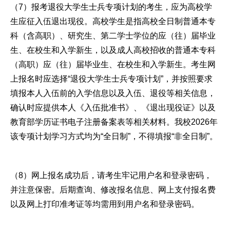
（7）报考退役大学生士兵专项计划的考生，应为高校学
生应征入伍退出现役。高校学生是指高校全日制普通本专
科（含高职）、研究生、第二学士学位的应（往）届毕业
生、在校生和入学新生，以及成人高校招收的普通本专科
（高职）应（往）届毕业生、在校生和入学新生。考生网
上报名时应选择“退役大学生士兵专项计划”，并按照要求
填报本人入伍前的入学信息以及入伍、退役等相关信息，
确认时应提供本人《入伍批准书》、《退出现役证》以及
教育部学历证书电子注册备案表等相关材料。我校2026年
该专项计划学习方式均为“全日制”，不得填报“非全日制”。
（8）网上报名成功后，请考生牢记用户名和登录密码，
并注意保密。后期查询、修改报名信息、网上支付报名费
以及网上打印准考证等均需用到用户名和登录密码。