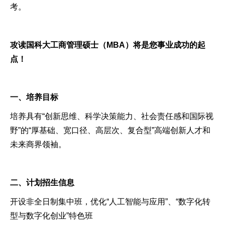
考。
攻读国科大工商管理硕士（MBA）将是您事业成功的起
点！
一、培养目标
培养具有“创新思维、科学决策能力、社会责任感和国际视
野”的“厚基础、宽口径、高层次、复合型”高端创新人才和
未来商界领袖。
二、计划招生信息
开设非全日制集中班，优化“人工智能与应用”、“数字化转
型与数字化创业”特色班