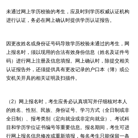
未通过网上学历校验的考生，应及时到学历权威认证机构
进行认证，务必在网上确认时提供学历认证报告。
因更改姓名或身份证号码导致学历校验未通过的考生，网
上报名时，须以现用的合法有效身份信息（姓名及证件号
码）进行网上注册及信息填报。网上确认时，除提交相关
认证报告外，还须提供具有更改记录的户口本（簿）或公
安机关开具的相关证明及扫描件。
（2）网上报名时，考生应务必认真填写并仔细核对本人
的姓名、性别、民族、身份证号、学习方式（全日制或非
全日制）、报考类别（定向就业或非定向就业）、考试科
目和学历学位证书编号等重要信息。报名期间，考生可进
行网上报名信息修改或重新填报，每名考生只能保留一条