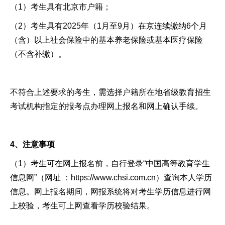
（1）考生具有北京市户籍；
（2）考生具有2025年（1月至9月）在京连续缴纳6个月
（含）以上社会保险中的基本养老保险或基本医疗保险
（不含补缴）。
不符合上述要求的考生，需选择户籍所在地省级教育招生
考试机构指定的报考点办理网上报名和网上确认手续。
4、注意事项
（1）考生可在网上报名前，自行登录“中国高等教育学生
信息网”（网址 ：https://www.chsi.com.cn）查询本人学历
信息。网上报名期间，网报系统将对考生学历信息进行网
上校验，考生可上网查看学历校验结果。