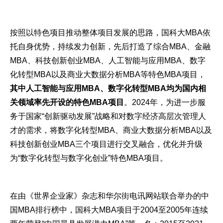
按照以特色项目推动整体项目发展的思路，国科大MBA依
托自身优势，持续发力创新，先后打造了综合MBA、金融
MBA、科技创新创业MBA、人工智能与应用MBA、数字
化转型MBA以及商业大数据分析MBA等特色MBA项目，
其中人工智能与应用MBA、数字化转型MBA均为国内相
关领域率先开设的特色MBA项目
。2024年，为进一步服
务于国家“创新驱动发展”战略和对数字经济高层次管理人
才的需求，将数字化转型MBA、商业大数据分析MBA以及
科技创新创业MBA三个项目进行交叉融合，优化并升级
为“数字化转型与数字化创业”特色MBA项目。
在由《世界企业家》杂志和华尔街电讯网站联合举办的中
国MBA排行榜中，国科大MBA项目于2004至2005年连续