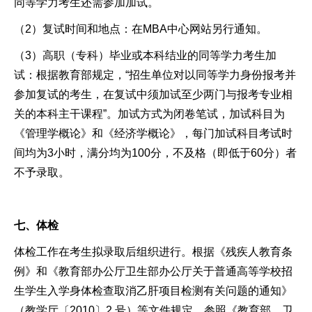
同等学力考生还需参加加试。
（2）复试时间和地点：在MBA中心网站另行通知。
（3）高职（专科）毕业或本科结业的同等学力考生加
试：根据教育部规定，“招生单位对以同等学力身份报考并
参加复试的考生，在复试中须加试至少两门与报考专业相
关的本科主干课程”。加试方式为闭卷笔试，加试科目为
《管理学概论》和《经济学概论》，每门加试科目考试时
间均为3小时，满分均为100分，不及格（即低于60分）者
不予录取。
七、体检
体检工作在考生拟录取后组织进行。根据《残疾人教育条
例》和《教育部办公厅卫生部办公厅关于普通高等学校招
生学生入学身体检查取消乙肝项目检测有关问题的通知》
（教学厅〔2010〕2 号）等文件规定，参照《教育部、卫