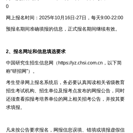
0
网上报名时间：2025年10月16日-27日，每天9:00-22:00
预报名期间准确填报的信息，正式报名期间继续有效。
2、报名网址和信息填选要求
中国研究生招生信息网（https://yz.chsi.com.cn，以下简
称“研招网”）。
考生登录网上报名系统后，务必要认真阅读相关省级教育
招生考试机构、招生单位及报考点发布的网报公告，同时
还须查看拟报考培养单位的网上相关招考公告，并按其要
求填报。
凡未按公告要求报名，网报信息误填、错填或填报虚假信