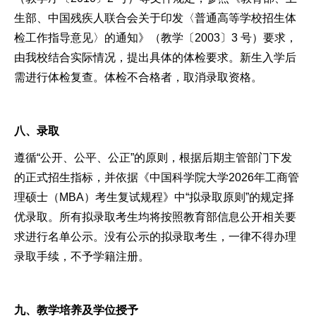
生部、中国残疾人联合会关于印发〈普通高等学校招生体
检工作指导意见〉的通知》（教学〔2003〕3 号）要求，
由我校结合实际情况，提出具体的体检要求。新生入学后
需进行体检复查。体检不合格者，取消录取资格。
八、录取
遵循“公开、公平、公正”的原则，根据后期主管部门下发
的正式招生指标，并依据《中国科学院大学2026年工商管
理硕士（MBA）考生复试规程》中“拟录取原则”的规定择
优录取。所有拟录取考生均将按照教育部信息公开相关要
求进行名单公示。没有公示的拟录取考生，一律不得办理
录取手续，不予学籍注册。
九、教学培养及学位授予