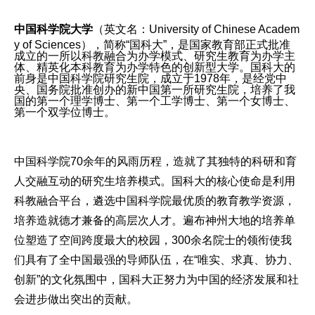
中国科学院大学
（英文名：University of Chinese Academ
y of Sciences），简称“国科大”，是国家教育部正式批准
成立的一所以科教融合为办学模式、研究生教育为办学主
体、精英化本科教育为办学特色的创新型大学。国科大的
前身是中国科学院研究生院，成立于1978年，是经党中
央、国务院批准创办的新中国第一所研究生院，培养了我
国的第一个理学博士、第一个工学博士、第一个女博士、
第一个双学位博士。
中国科学院70余年的风雨历程，造就了其独特的科研和育
人交融互动的研究生培养模式。国科大的核心使命是利用
科教融合平台，遴选中国科学院最优质的教育教学资源，
培养造就德才兼备的高层次人才。遍布神州大地的培养单
位塑造了空间跨度最大的校园，300余名院士的领衔使我
们具有了全中国最强的导师队伍，在“唯实、求真、协力、
创新”的文化氛围中，国科大正努力为中国的经济发展和社
会进步做出突出的贡献。