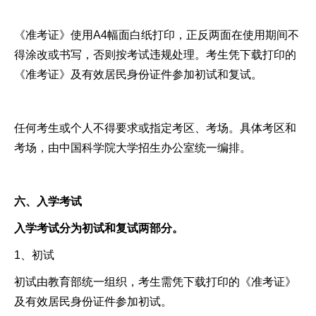
《准考证》使用A4幅面白纸打印，正反两面在使用期间不
得涂改或书写，否则按考试违规处理。考生凭下载打印的
《准考证》及有效居民身份证件参加初试和复试。
任何考生或个人不得要求或指定考区、考场。具体考区和
考场，由中国科学院大学招生办公室统一编排。
六、入学考试
入学考试分为初试和复试两部分。
1、初试
初试由教育部统一组织，考生需凭下载打印的《准考证》
及有效居民身份证件参加初试。