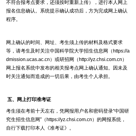
不符合报考点要求，还须按时重新上传），进行本人网上
报名信息确认。系统提示确认成功后，方为完成网上确认
程序。
网上确认的时间、网址、考生须上传的材料及格式要求
等，请考生及时关注中国科学院大学招生信息网（https://a
dmission.ucas.ac.cn）或研招网（http://yz.chsi.com.cn）
网上报名系统中发布的相关报考点网上确认通知。因未及
时关注通知而造成的一切后果，由考生个人承担。
五、网上打印准考证
考生须在考前十天左右，凭网报用户名和密码登录“中国研
究生招生信息网”（https://yz.chsi.com.cn）的网报系统，
自行下载打印本人《准考证》。