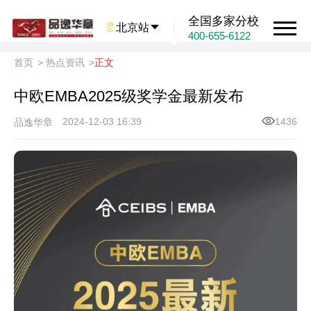
全国多家分校

北京站

400-655-6122
首页
>
热点资讯
>
正文
中欧EMBA2025级奖学金最新发布
2024-12-03 16:39
1436
品逸华章