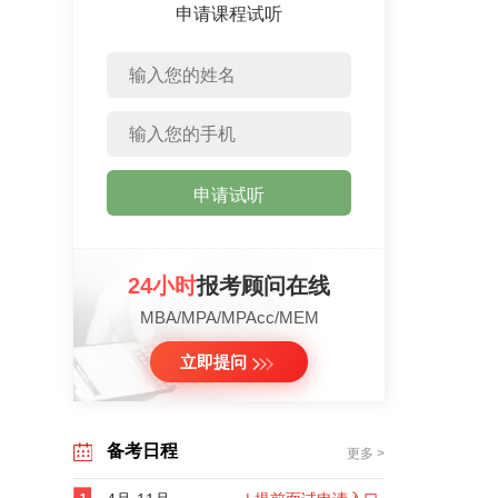
申请课程试听
申请试听
24小时
报考顾问在线
MBA/MPA/MPAcc/MEM
立即提问
备考日程
更多 >