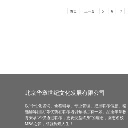
首页
上一页
5
6
7
北京华章世纪文化发展有限公司
以“个性化咨询、全程辅导、专业管理、把握联考信息、精
选辅导团队”等优势在联考培训领域占有一席。品逸华章教
育秉承“不仅通过联考，更要受益终身”的理念，圆您名校
MBA之梦，成就辉煌人生！