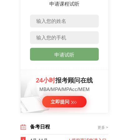
申请课程试听
申请试听
24小时
报考顾问在线
MBA/MPA/MPAcc/MEM
立即提问
备考日程
更多 >