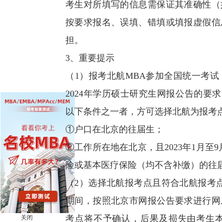
考生对所填写的信息需保证其准确性（
按要求报名、误填、错填或填报虚假信
担。
3、重要提示
（1）报考北航MBA参加全国统一考
2024年学历硕士研究生网报公告的要求（网址：http
以下条件之一者，方可选择北航为报考
①户口在北京的往届生；
②工作所在地在北京，且2023年1月
险或基本医疗保险（均不含补缴）的往
（2）选择北航报考点且符合北航报考点要
期间，按照北京市网报公告要求进行网
考点将不予确认，后果及损失由考生
关闭