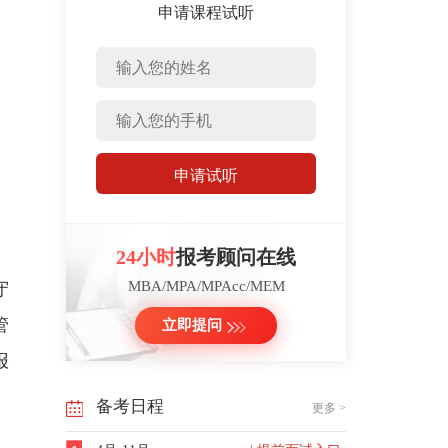
申请课程试听
申请试听
24小时
报考顾问在线
MBA/MPA/MPAcc/MEM
守
管
立即提问
报
备考日程
更多 >