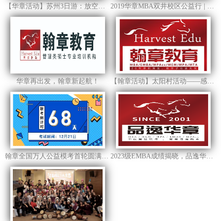
【华章活动】苏州3日游：放空心灵，给身体充电
2019华章MBA双井校区公益行 | 聚集微力量，我们在路上。
华章再出发，翰章新起航！
【翰章活动】太阳村活动——感恩与爱同行
翰章全国万人公益模考首轮圆满结束：以考促学，以学促分
2023级EMBA成绩揭晓，品逸华章喜报频传！