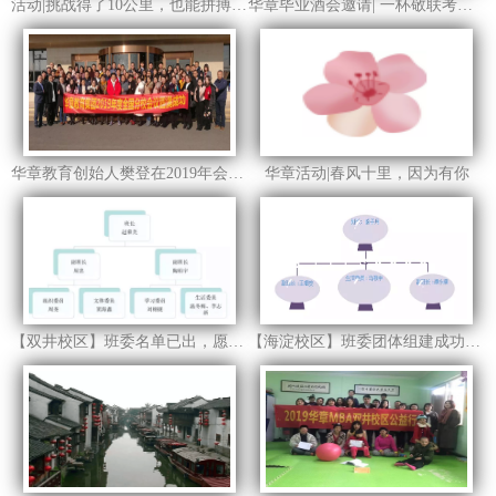
活动|挑战得了10公里，也能拼搏到联考最后一天！
华章毕业酒会邀请| 一杯敬联考，一杯敬友谊
华章教育创始人樊登在2019年会上发表20分钟演讲（内附视频）
华章活动|春风十里，因为有你
【双井校区】班委名单已出，愿大家共同努力，梦圆2020
【海淀校区】班委团体组建成功：愿彼此不负年华，不负理想