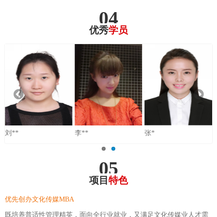
04
优秀
学员
刘**
李**
张*
05
项目
特色
优先创办文化传媒MBA
既培养普适性管理精英，面向全行业就业，又满足文化传媒业人才需