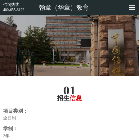
咨询热线
翰章（华章）教育
400-655-6122
01
招生
信息
项目类别：
全日制
学制：
2年