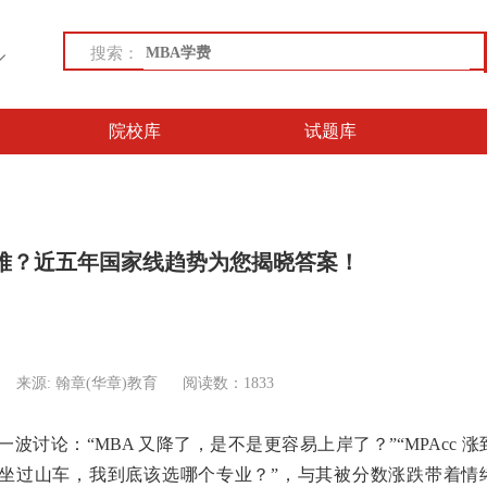
搜索：
院校库
试题库
难？近五年国家线趋势为您揭晓答案！
来源: 翰章(华章)教育
阅读数：1833
讨论：“MBA 又降了，是不是更容易上岸了？”“MPAcc 涨
M 像坐过山车，我到底该选哪个专业？”，与其被分数涨跌带着情