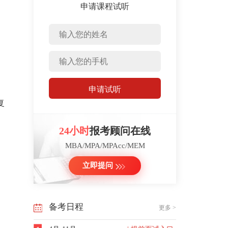
、
申请课程试听
申请试听
复
24小时
报考顾问在线
MBA/MPA/MPAcc/MEM
立即提问
备考日程
更多 >