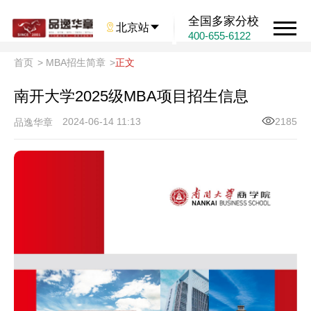
全国多家分校

北京站

400-655-6122
首页
>
MBA招生简章
>
正文
南开大学2025级MBA项目招生信息
2024-06-14 11:13
2185
品逸华章