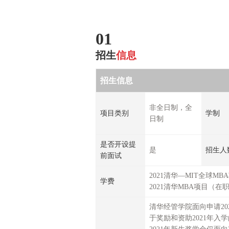
01
招生
信息
招生信息
非全日制，全
项目类别
学制
日制
是否开设提
是
招生人
前面试
2021清华—MIT全球MB
学费
2021清华MBA项目（在职
清华经管学院面向申请20
于奖励和资助2021年入