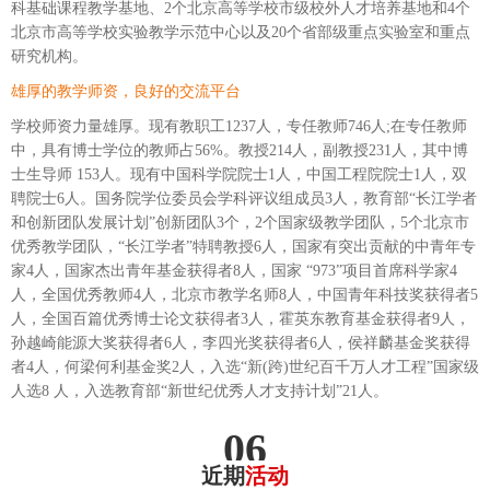
科基础课程教学基地、2个北京高等学校市级校外人才培养基地和4个
北京市高等学校实验教学示范中心以及20个省部级重点实验室和重点
研究机构。
雄厚的教学师资，良好的交流平台
学校师资力量雄厚。现有教职工1237人，专任教师746人;在专任教师
中，具有博士学位的教师占56%。教授214人，副教授231人，其中博
士生导师 153人。现有中国科学院院士1人，中国工程院院士1人，双
聘院士6人。国务院学位委员会学科评议组成员3人，教育部“长江学者
和创新团队发展计划”创新团队3个，2个国家级教学团队，5个北京市
优秀教学团队，“长江学者”特聘教授6人，国家有突出贡献的中青年专
家4人，国家杰出青年基金获得者8人，国家 “973”项目首席科学家4
人，全国优秀教师4人，北京市教学名师8人，中国青年科技奖获得者5
人，全国百篇优秀博士论文获得者3人，霍英东教育基金获得者9人，
孙越崎能源大奖获得者6人，李四光奖获得者6人，侯祥麟基金奖获得
者4人，何梁何利基金奖2人，入选“新(跨)世纪百千万人才工程”国家级
人选8 人，入选教育部“新世纪优秀人才支持计划”21人。
06
近期
活动