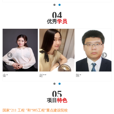
04
优秀
学员
金*
赵**
陈*
05
项目
特色
国家“211 工程 ”和“985工程”重点建设院校