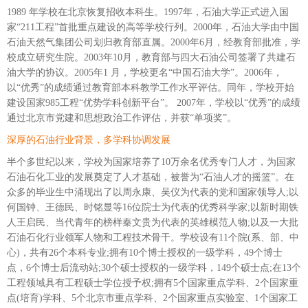
1989 年学校在北京恢复招收本科生。1997年，石油大学正式进入国
家“211工程”首批重点建设的高等学校行列。2000年，石油大学由中国
石油天然气集团公司划归教育部直属。2000年6月，经教育部批准，学
校成立研究生院。2003年10月，教育部与四大石油公司签署了共建石
油大学的协议。2005年1 月，学校更名“中国石油大学”。2006年，
以“优秀”的成绩通过教育部本科教学工作水平评估。同年，学校开始
建设国家985工程“优势学科创新平台”。 2007年，学校以“优秀”的成绩
通过北京市党建和思想政治工作评估，并获“单项奖”。
深厚的石油行业背景，多学科协调发展
半个多世纪以来，学校为国家培养了10万余名优秀专门人才，为国家
石油石化工业的发展奠定了人才基础，被誉为“石油人才的摇篮”。在
众多的毕业生中涌现出了以周永康、吴仪为代表的党和国家领导人;以
何国钟、王德民、时铭显等16位院士为代表的优秀科学家;以新时期铁
人王启民、当代青年的榜样秦文贵为代表的英雄模范人物;以及一大批
石油石化行业领军人物和工程技术骨干。学校设有11个院(系、部、中
心)，共有26个本科专业;拥有10个博士授权的一级学科，49个博士
点，6个博士后流动站;30个硕士授权的一级学科，149个硕士点;在13个
工程领域具有工程硕士学位授予权;拥有5个国家重点学科、2个国家重
点(培育)学科、5个北京市重点学科、2个国家重点实验室、1个国家工