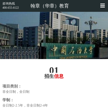
咨询热线
翰章（华章）教育
400-655-6122
01
招生
信息
项目类别：
非全日制，全日制
学制：
全日制2-2.5年，非全日制2-4年