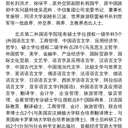
部长刘洪才、徐绿平，原外交部副部长程国平、原中国政
府中东问题特使吴思科，中信集团公司党委书记、董事长
常振明，同济大学副校长江波、世界旅游联盟秘书长刘世
军等一批政界、外交界、商界、文教界杰出人士。
北京第二外国语学院现有硕士学位授权一级学科5个
(外国语言文学、工商管理、中国语言文学、应用经济学、
哲学)、硕士学位授权二级学科点28个(马克思主义哲学、
外国哲学、美学、金融学、产业经济学、国际贸易学、国
际文化贸易、文艺学、语言学及应用语言学、汉语言文字
学、中国古代文学、中国现当代文学、比较文学与世界文
学、英语语言文学、俄语语言文学、法语语言文学、德语
语言文学、日语语言文学、西班牙语语言文学、阿拉伯语
语言文学、亚非语言文学(韩国语)、外国语言学及应用语
言学、翻译学、会计学、企业管理、旅游管理、饭店管
理、会展管理)专业硕士学位授权点6个(国际商务、汉语国
际教育、翻译硕士、工商管理、会计、旅游管理)、联合培
养博士点2个(与美国宾汉姆顿大学联合培养翻译博士，与
美国南卡罗莱纳大学联合培养旅游博士)、博士后科研工作
站2个(分别与社会科学文献出版社、首都经济贸易大学联