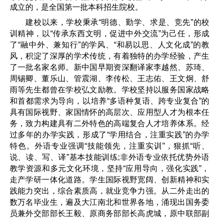
成立的，是全国第一批本科招生院校。
建校以来，学校秉承“明德、勤学、求是、竞先”的校
训精神，以“传承东西文明，促进中外交流”为己任，形成
了“融中外、兼知行”的学风、“和易以思、人文化成”的教
风，积淀了深厚的学术传统，有着独特的办学经验，产生
了一批名家名师。新中国早期资深翻译家李越然、苏琦、
周锡卿、董乐山、管震湖、李传松、王志佑、王文炯、舒
雨等先生都曾在学校弘文励教。学校坚持以服务国家战略
和首都需求为导向，以培养“多语种复语、跨专业复合”的
具有国际视野、家国情怀的高层次、应用型人才为根本任
务，致力构建具有二外特色的高端复合人才培养体系。经
过多年的办学实践，形成了“学用结合，注重实践”的办学
特色。外语专业强调“技能领先，注重实训”，狠抓“听、
说、读、写、译”基本技能训练;非外语专业依托优势外语
教学资源和多元文化环境，坚持“应用导向，强化实践”，
走产学研一体化道路。学生国际视野宽阔、创新精神和实
践能力突出，综合素质高，就业竞争力强。从二外走出的
数万名毕业生，遍及大江南北和世界各地，涌现出国务委
员兼外交部部长王毅、原商务部部长高虎城，原中联部副