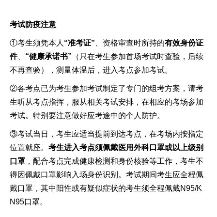
考试防疫注意
①考生须凭本人
“准考证”
、资格审查时所持的
有效身份证
件
、
“健康承诺书”
（只在考生参加首场考试时查验，后续
不再查验），测量体温后，进入考点参加考试。
②各考点已为考生参加考试制定了专门的组考方案，请考
生听从考点指挥，服从相关考试安排，在相应的考场参加
考试。特别要注意做好应考途中的个人防护。
③考试当日，考生应适当提前到达考点，在考场内按指定
位置就座。
考生进入考点须佩戴医用外科口罩或以上级别
口罩
，配合考点完成健康检测和身份核验等工作，考生不
得因佩戴口罩影响入场身份识别。考试期间考生应全程佩
戴口罩，其中阳性或有疑似症状的考生须全程佩戴N95/K
N95口罩。