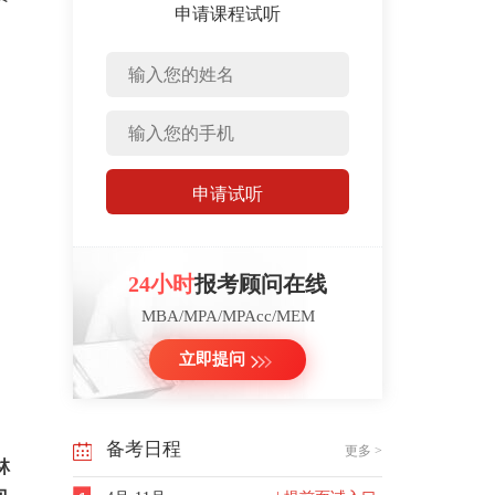
申请课程试听
申请试听
24小时
报考顾问在线
MBA/MPA/MPAcc/MEM
立即提问
备考日程
更多 >
林