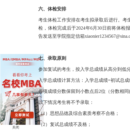
六、体检安排
考生体检工作安排在考生拟录取后进行。考
检，体检完成后于2024年6月30日前将
告发送至学院指定信箱xiaonier1234567@si
七、录取原则
参加复试的考生，按入学总成绩从高分到低
入学总成绩计算方法：入学总成绩=初试总成绩×
各项成绩分数保留到小数点后2位（分数相同
以下情况考生将不予录取：
（1）思想品德及综合素质考察不合格；
（2）复试总成绩不及格；
关闭