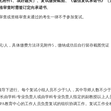
见附件1、填好题头）、复试缴费截图、《诚信复试承诺书》（
格审查时需签订定向承诺书
。
格审查或资格审查未通过的考生一律不予参加复试。
0元/人，具体缴费方法详见附件5，缴纳成功后自行留存截图凭证
导下进行。每个复试小组人员不少于5人，其中导师人数不少于
长由学科/专业负责人或由学科专业负责人指定的副教授以上人
PA教育中心的工作人员负责复试的组织协调工作。复试工作全