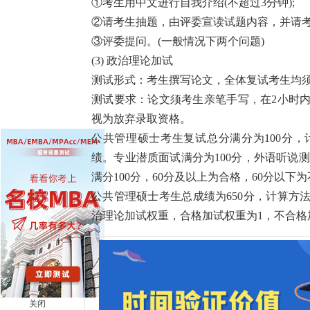
①考生用中文进行自我介绍(不超过3分钟);
②请考生抽题，由评委宣读试题内容，并请考生
③评委提问。(一般情况下两个问题)
(3) 政治理论加试
测试形式：考生撰写论文，全体复试考生均须
测试要求：论文须考生亲笔手写，在2小时
视为放弃录取资格。
公共管理硕士考生复试总分满分为100分，
绩。专业潜质面试满分为100分，外语听说测
满分100分，60分及以上为合格，60分以下
公共管理硕士考生总成绩为650分，计算方法
治理论加试权重，合格加试权重为1，不合格
关闭