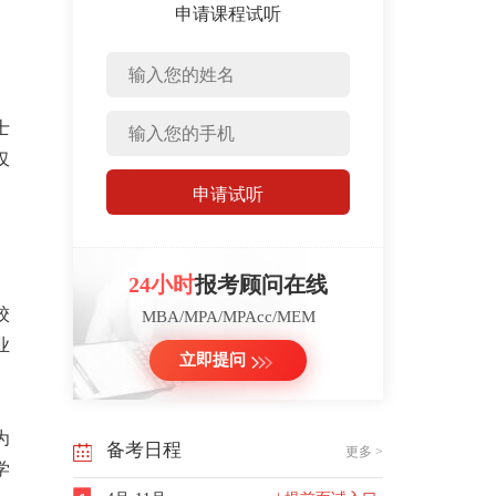
申请课程试听
士
仅
申请试听
24小时
报考顾问在线
校
MBA/MPA/MPAcc/MEM
业
立即提问
为
备考日程
更多 >
学