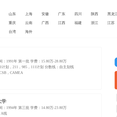
山东
上海
安徽
广东
四川
陕西
黑龙
重庆
云南
广西
江西
福建
浙江
江苏
台湾
海外
：1991年 第一批
学费：15.80万-28.80万
计划，211，985，111计划
分数线：自主划线
CSB，CAMEA
大学
：1994年 第三批
学费：14.80万-23.80万
：A线