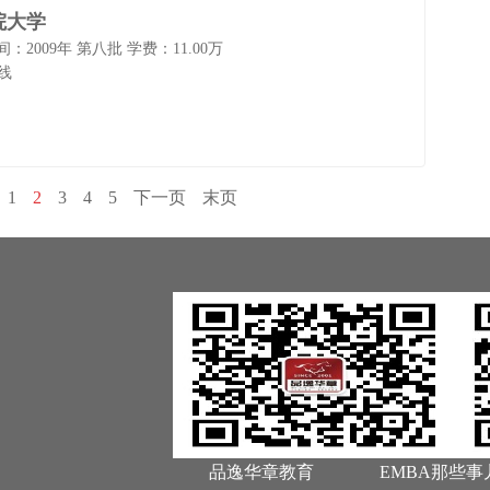
院大学
：2009年 第八批
学费：11.00万
线
1
2
3
4
5
下一页
末页
品逸华章教育
EMBA那些事